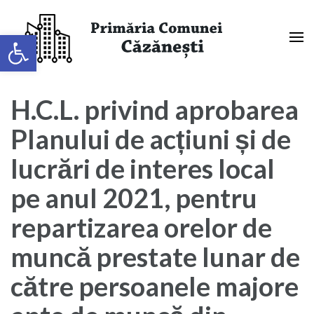
Sari
la
Deschide bara de unelte
conținut
(apasă
Primaria Comunei Căzănești,
Enter)
Mehedinți
H.C.L. privind aprobarea
Planului de acțiuni și de
lucrări de interes local
pe anul 2021, pentru
repartizarea orelor de
muncă prestate lunar de
către persoanele majore