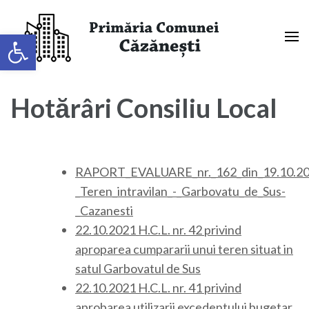
Sari
la
Deschide bara de unelte
conținut
(apasă
Primaria Comunei Căzănești,
Enter)
Mehedinți
Hotărâri Consiliu Local
RAPORT_EVALUARE_nr._162_din_19.10.20
_Teren_intravilan_-_Garbovatu_de_Sus-
_Cazanesti
22.10.2021 H.C.L. nr. 42 privind
aproparea cumpararii unui teren situat in
satul Garbovatul de Sus
22.10.2021 H.C.L. nr. 41 privind
aprobarea utilizarii excedentului bugetar