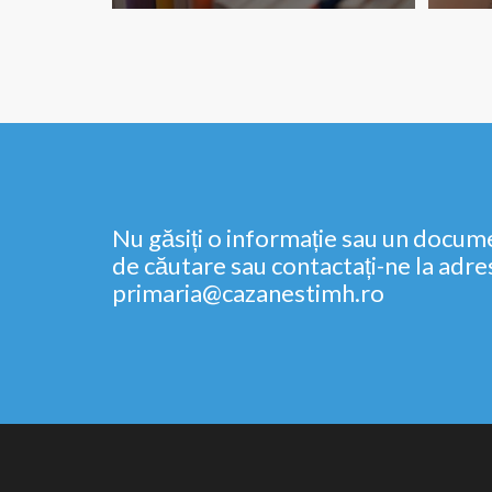
Nu găsiți o informație sau un docume
de căutare sau contactați-ne la adre
primaria@cazanestimh.ro