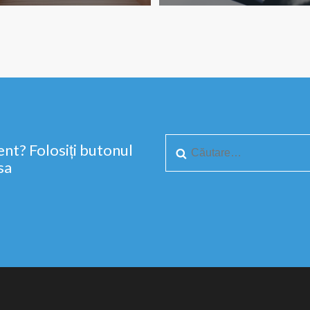
nt? Folosiți butonul
sa