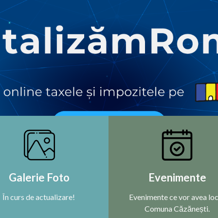
Galerie Foto
Evenimente
În curs de actualizare!
Evenimente ce vor avea loc
Comuna Căzănești.