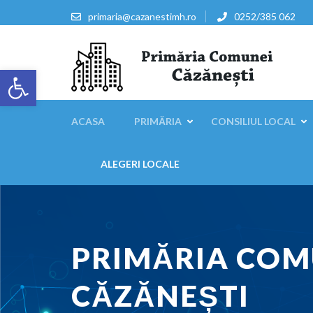
Sari
primaria@cazanestimh.ro
0252/385 062
la
conținut
(apasă
Deschide bara de unelte
Enter)
Primaria Comunei Căzăn
ACASA
PRIMĂRIA
CONSILIUL LOCAL
ALEGERI LOCALE
PRIMĂRIA COM
CĂZĂNEȘTI