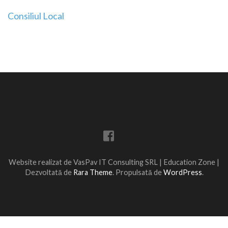
Navigare
Consiliul Local
în
articole
Website realizat de VasPav IT Consulting SRL |
Education Zone |
Dezvoltată de
Rara Theme
. Propulsată de
WordPress
.