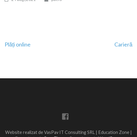
Navigare
Plăți online
Carieră
în
articole
Website realizat de VasPav IT Consulting SRL |
Education Zone |