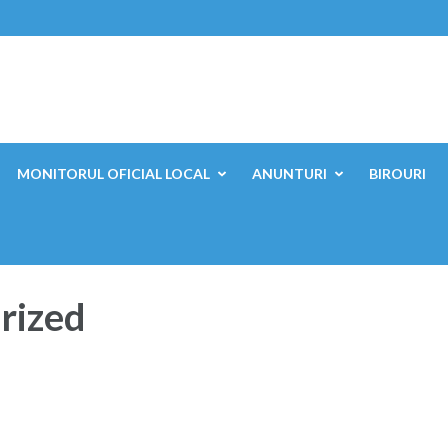
ești, Mehedinți
MONITORUL OFICIAL LOCAL
ANUNTURI
BIROURI
rized