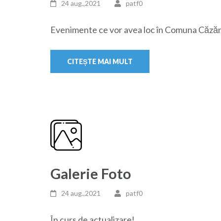
24 aug.,2021
patf0
Evenimente ce vor avea loc în Comuna Căzăn
CITEȘTE MAI MULT
Galerie Foto
24 aug.,2021
patf0
În curs de actualizare!