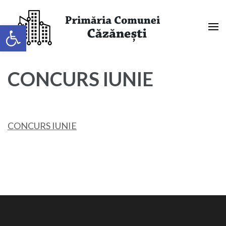
Sari
la
Deschide bara de unelte
conținut
(apasă
Primaria Comunei Căzănești,
Enter)
Mehedinți
CONCURS IUNIE
CONCURS IUNIE