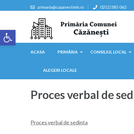
Sari
primaria@cazanestimh.ro
0252/385 062
la
conținut
(apasă
Deschide bara de unelte
Enter)
Primaria Comunei Căzăn
ACASA
PRIMĂRIA
CONSILIUL LOCAL
ALEGERI LOCALE
Proces verbal de sed
Proces verbal de sedinta