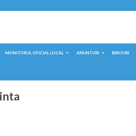
ești, Mehedinți
MONITORUL OFICIAL LOCAL
ANUNTURI
BIROURI
inta