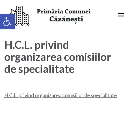
Sari
la
Deschide bara de unelte
conținut
(apasă
Primaria Comunei Căzănești,
Enter)
Mehedinți
H.C.L. privind
organizarea comisiilor
de specialitate
H.C.L. privind organizarea comisiilor de specialitate