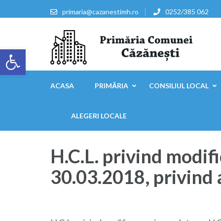
Sari
primaria@cazanestimh.ro
0252/385 062
la
conținut
(apasă
Deschide bara de unelte
Enter)
Primaria Comunei Căzăn
ACASA
PRIMĂRIA
CONSILIUL LOCAL
ALEGERI LOCALE
H.C.L. privind modifi
30.03.2018, privind 