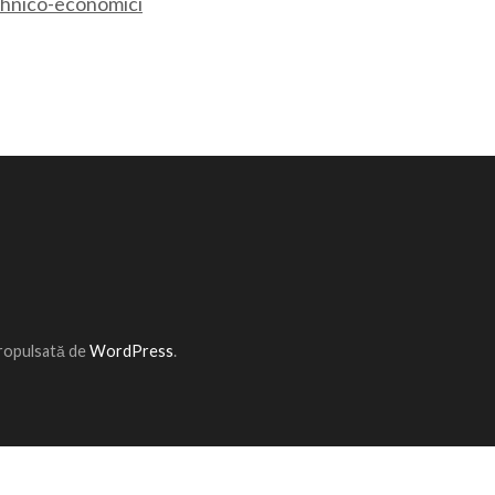
tehnico-economici
Propulsată de
WordPress
.