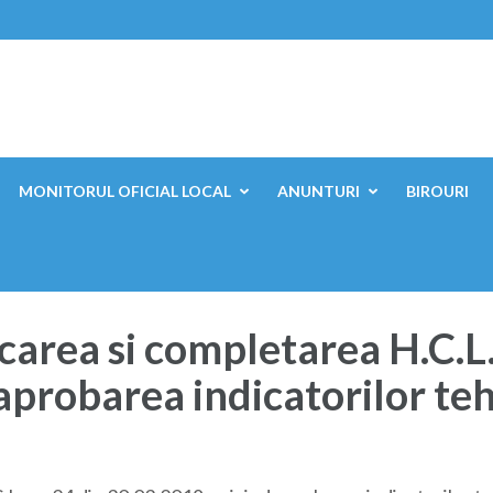
ești, Mehedinți
MONITORUL OFICIAL LOCAL
ANUNTURI
BIROURI
carea si completarea H.C.L.
aprobarea indicatorilor t