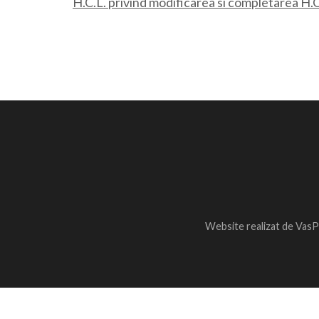
H.C.L. privind modificarea si completarea H.C
Website realizat de VasP