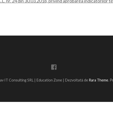
.L. nr. 24 din 30.03.2018, privind aprobarea indicatorilor 
av IT Consulting SRL |
Education Zone | Dezvoltată de
Rara Theme
. 