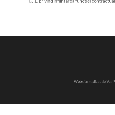
H.C.L. privind infiintarea functiei contractu
Website realizat de VasP