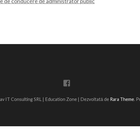
ale de conducere de administrator public
av IT Consulting SRL |
Education Zone | Dezvoltată de
Rara Theme
. 