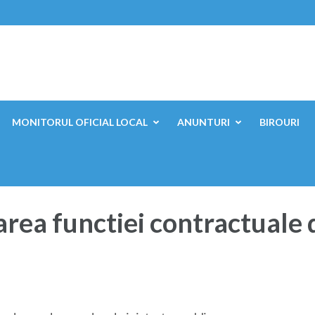
ești, Mehedinți
MONITORUL OFICIAL LOCAL
ANUNTURI
BIROURI
ntarea functiei contractual