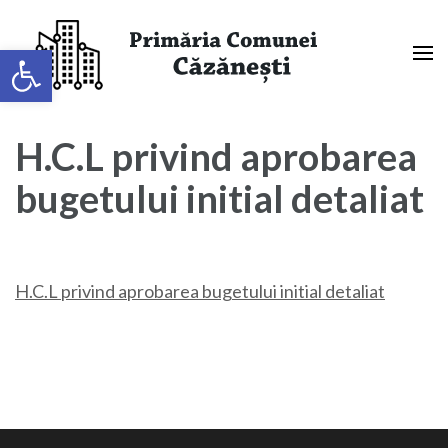
Sari
la
Deschide bara de unelte
conținut
(apasă
Primaria Comunei Căzănești,
Enter)
Mehedinți
H.C.L privind aprobarea
bugetului initial detaliat
H.C.L privind aprobarea bugetului initial detaliat