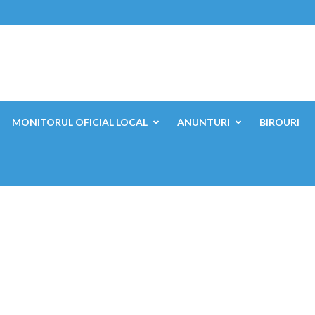
ești, Mehedinți
MONITORUL OFICIAL LOCAL
ANUNTURI
BIROURI