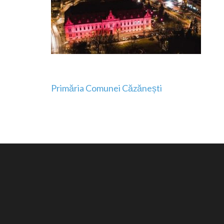
Navigare
Primăria Comunei Căzănești
în
articole