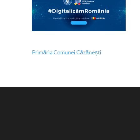
Navigare
Primăria Comunei Căzănești
în
articole