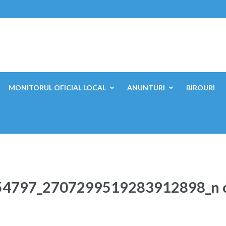
ești, Mehedinți
MONITORUL OFICIAL LOCAL
ANUNTURI
BIROURI
4797_2707299519283912898_n 