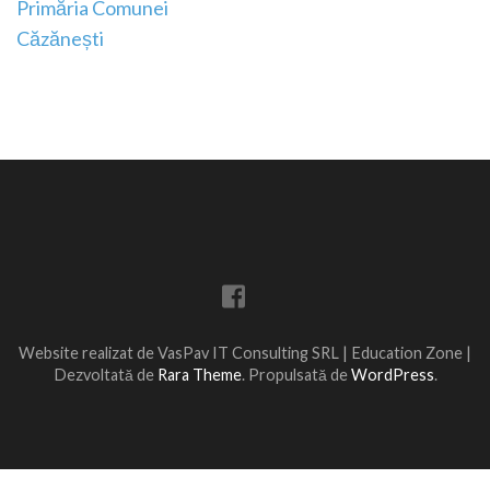
Navigare
Primăria Comunei
în
Căzănești
articole
Website realizat de VasPav IT Consulting SRL |
Education Zone |
Dezvoltată de
Rara Theme
. Propulsată de
WordPress
.