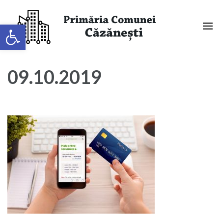
Sari
la
Deschide bara de unelte
conținut
(apasă
Primaria Comunei Căzănești,
Enter)
Mehedinți
09.10.2019