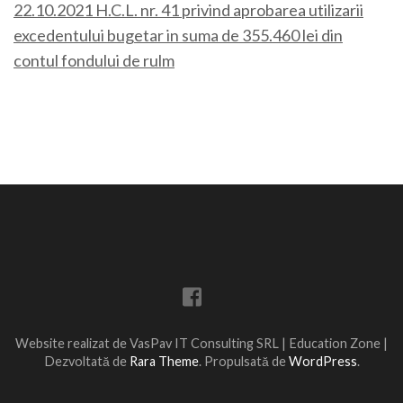
22.10.2021 H.C.L. nr. 41 privind aprobarea utilizarii
excedentului bugetar in suma de 355.460 lei din
contul fondului de rulm
Website realizat de VasPav IT Consulting SRL |
Education Zone |
Dezvoltată de
Rara Theme
. Propulsată de
WordPress
.