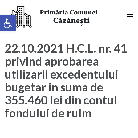
Sari
la
Deschide bara de unelte
conținut
(apasă
Primaria Comunei Căzănești,
Enter)
Mehedinți
22.10.2021 H.C.L. nr. 41
privind aprobarea
utilizarii excedentului
bugetar in suma de
355.460 lei din contul
fondului de rulm