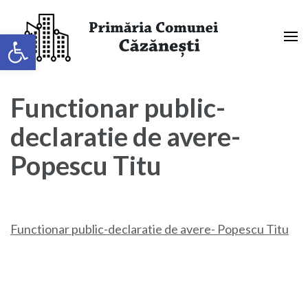
Sari
la
Deschide bara de unelte
conținut
(apasă
Primaria Comunei Căzănești,
Enter)
Mehedinți
Functionar public-
declaratie de avere-
Popescu Titu
Functionar public-declaratie de avere- Popescu Titu