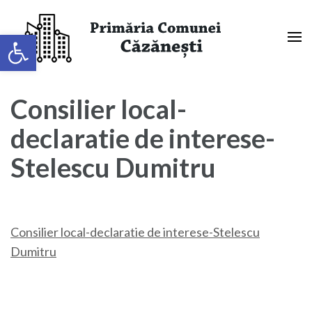
Sari
la
Deschide bara de unelte
conținut
(apasă
Primaria Comunei Căzănești,
Enter)
Mehedinți
Consilier local-
declaratie de interese-
Stelescu Dumitru
Consilier local-declaratie de interese-Stelescu
Dumitru