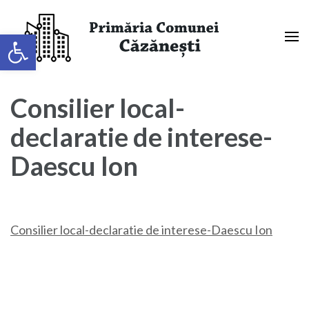
Sari
la
Deschide bara de unelte
conținut
(apasă
Primaria Comunei Căzănești,
Enter)
Mehedinți
Consilier local-
declaratie de interese-
Daescu Ion
Consilier local-declaratie de interese-Daescu Ion