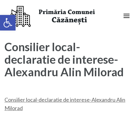
Sari
la
Deschide bara de unelte
conținut
(apasă
Primaria Comunei Căzănești,
Enter)
Mehedinți
Consilier local-
declaratie de interese-
Alexandru Alin Milorad
Consilier local-declaratie de interese-Alexandru Alin
Milorad