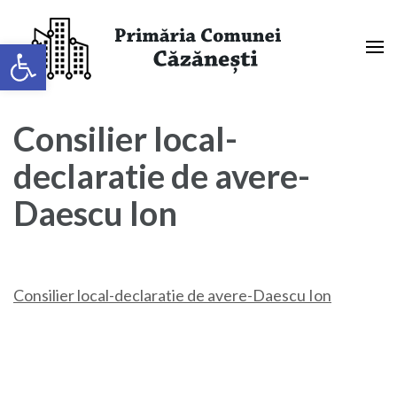
Sari
la
Deschide bara de unelte
conținut
(apasă
Primaria Comunei Căzănești,
Enter)
Mehedinți
Consilier local-
declaratie de avere-
Daescu Ion
Consilier local-declaratie de avere-Daescu Ion