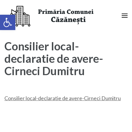
Sari
la
Deschide bara de unelte
conținut
(apasă
Primaria Comunei Căzănești,
Enter)
Mehedinți
Consilier local-
declaratie de avere-
Cirneci Dumitru
Consilier local-declaratie de avere-Cirneci Dumitru