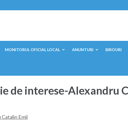
ești, Mehedinți
MONITORUL OFICIAL LOCAL
ANUNTURI
BIROURI
ie de interese-Alexandru C
 Catalin Emil