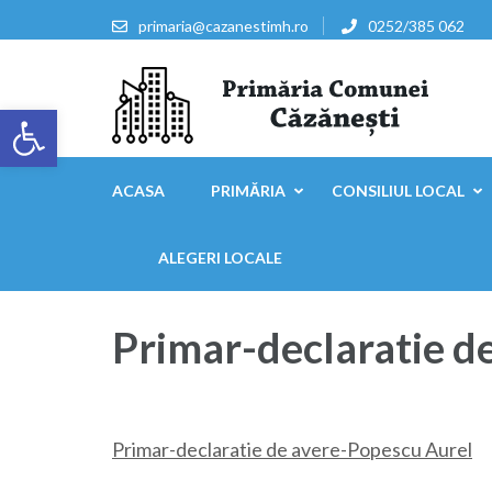
Sari
primaria@cazanestimh.ro
0252/385 062
la
conținut
(apasă
Deschide bara de unelte
Enter)
Primaria Comunei Căzăn
ACASA
PRIMĂRIA
CONSILIUL LOCAL
ALEGERI LOCALE
Primar-declaratie d
Primar-declaratie de avere-Popescu Aurel