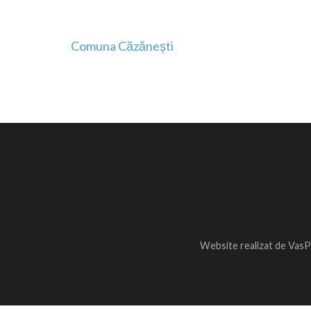
Navigare
Comuna Căzănești
în
articole
Website realizat de VasP