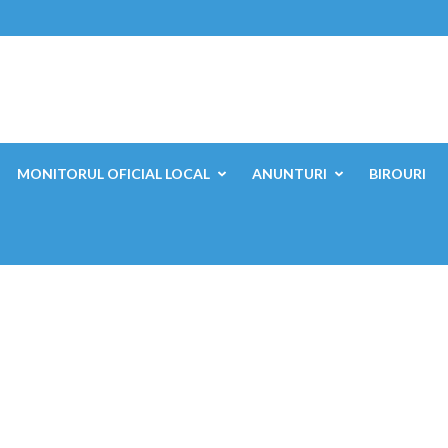
ești, Mehedinți
MONITORUL OFICIAL LOCAL
ANUNTURI
BIROURI