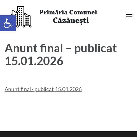
Sari
la
Deschide bara de unelte
conținut
(apasă
Primaria Comunei Căzănești,
Enter)
Mehedinți
Anunt final – publicat
15.01.2026
Anunt final - publicat 15.01.2026