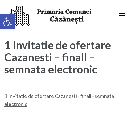
Sari
la
Deschide bara de unelte
conținut
(apasă
Primaria Comunei Căzănești,
Enter)
Mehedinți
1 Invitatie de ofertare
Cazanesti – finall –
semnata electronic
1 Invitatie de ofertare Cazanesti - finall - semnata
electronic