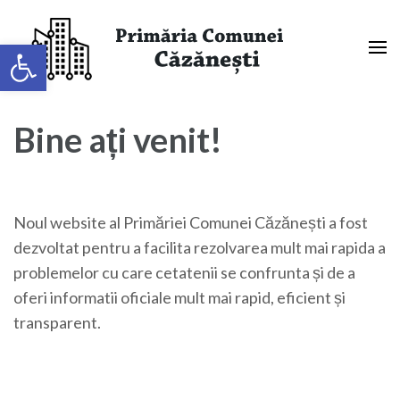
Sari
la
Deschide bara de unelte
conținut
(apasă
Primaria Comunei Căzănești,
Enter)
Mehedinți
Bine ați venit!
Noul website al Primăriei Comunei Căzănești a fost
dezvoltat pentru a facilita rezolvarea mult mai rapida a
problemelor cu care cetatenii se confrunta și de a
oferi informatii oficiale mult mai rapid, eficient și
transparent.