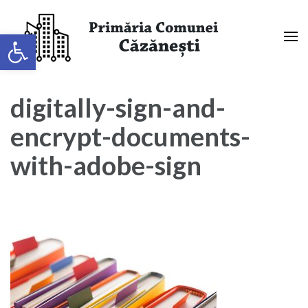
Sari
la
Deschide bara de unelte
conținut
(apasă
Primaria Comunei Căzănești,
Enter)
Mehedinți
digitally-sign-and-
encrypt-documents-
with-adobe-sign