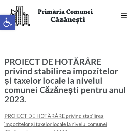
Sari
la
Deschide bara de unelte
conținut
(apasă
Primaria Comunei Căzănești,
Enter)
Mehedinți
PROIECT DE HOTĂRÂRE
privind stabilirea impozitelor
și taxelor locale la nivelul
comunei Căzănești pentru anul
2023.
PROIECT DE HOTĂRÂRE privind stabilirea
impozitelor și taxelor locale la nivelul comunei