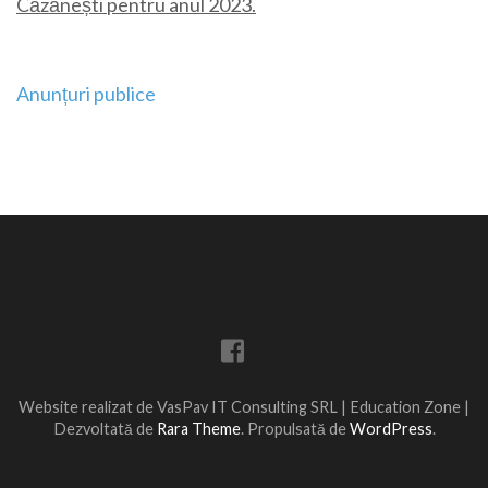
Căzănești pentru anul 2023.
Navigare
Anunțuri publice
în
articole
Website realizat de VasPav IT Consulting SRL |
Education Zone |
Dezvoltată de
Rara Theme
. Propulsată de
WordPress
.