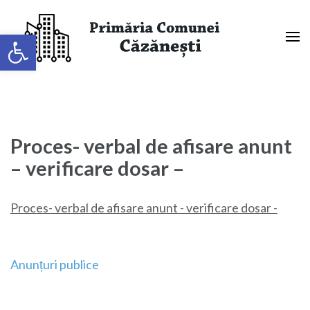
Sari
la
Deschide bara de unelte
conținut
(apasă
Primaria Comunei Căzănești,
Enter)
Mehedinți
Proces- verbal de afisare anunt
– verificare dosar –
Proces- verbal de afisare anunt - verificare dosar -
Navigare
Anunțuri publice
în
articole