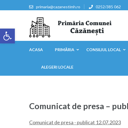
Sari
primaria@cazanestimh.ro
0252/385 062
la
conținut
(apasă
Deschide bara de unelte
Enter)
Primaria Comunei Căzăn
ACASA
PRIMĂRIA
CONSILIUL LOCAL
ALEGERI LOCALE
Comunicat de presa – publ
Comunicat de presa - publicat 12.07.2023