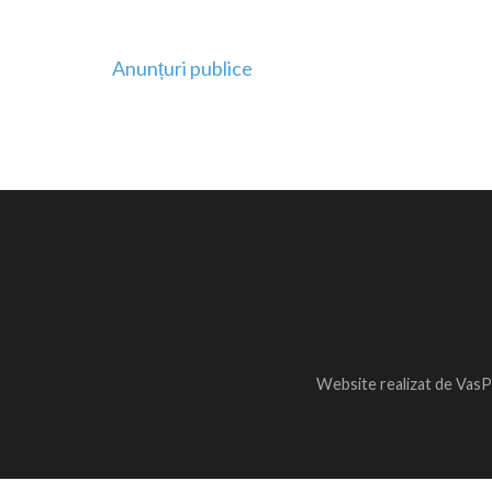
Navigare
Anunțuri publice
în
articole
Website realizat de VasP