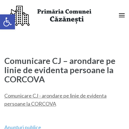
Sari
la
Deschide bara de unelte
conținut
(apasă
Primaria Comunei Căzănești,
Enter)
Mehedinți
Comunicare CJ – arondare pe
linie de evidenta persoane la
CORCOVA
Comunicare CJ - arondare pe linie de evidenta
persoane la CORCOVA
Navigare
Anunțuri publice