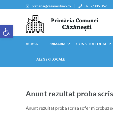
Sari
primaria@cazanestimh.ro
0252/385 062
la
conținut
(apasă
Deschide bara de unelte
Enter)
Primaria Comunei Căzăn
ACASA
PRIMĂRIA
CONSILIUL LOCAL
ALEGERI LOCALE
Anunt rezultat proba scri
Anunt rezultat proba scrisa sofer microbuz 