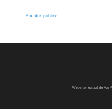
Navigare
Anunțuri publice
în
articole
Website realizat de VasP