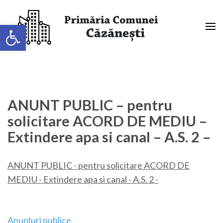
Sari
la
Deschide bara de unelte
conținut
(apasă
Primaria Comunei Căzănești,
Enter)
Mehedinți
ANUNT PUBLIC – pentru
solicitare ACORD DE MEDIU –
Extindere apa si canal – A.S. 2 –
ANUNT PUBLIC - pentru solicitare ACORD DE
MEDIU - Extindere apa si canal - A.S. 2 -
Navigare
Anunțuri publice