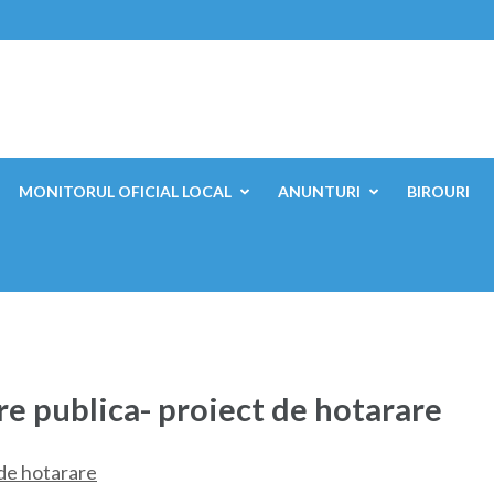
ești, Mehedinți
MONITORUL OFICIAL LOCAL
ANUNTURI
BIROURI
 publica- proiect de hotarare
de hotarare