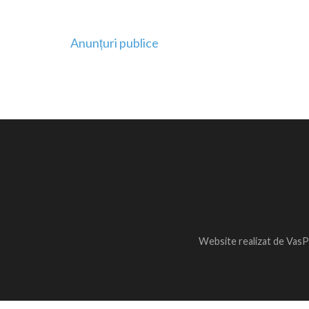
Navigare
Anunțuri publice
în
articole
Website realizat de VasP