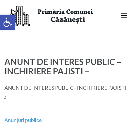
Sari
la
Deschide bara de unelte
conținut
(apasă
Primaria Comunei Căzănești,
Enter)
Mehedinți
ANUNT DE INTERES PUBLIC –
INCHIRIERE PAJISTI –
ANUNT DE INTERES PUBLIC - INCHIRIERE PAJISTI
-
Navigare
Anunțuri publice
în