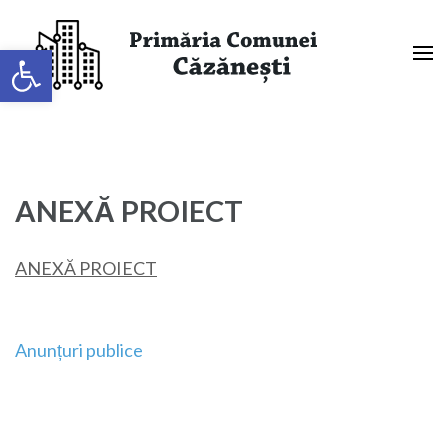
Sari
la
Deschide bara de unelte
conținut
(apasă
Primaria Comunei Căzănești,
Enter)
Mehedinți
ANEXĂ PROIECT
ANEXĂ PROIECT
Navigare
Anunțuri publice
în
articole